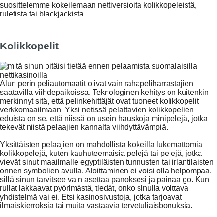
suosittelemme kokeilemaan nettiversioita kolikkopeleistä,
ruletista tai blackjackista.
Kolikkopelit
Alun perin peliautomaatit olivat vain rahapeliharrastajien
saatavilla viihdepaikoissa. Teknologinen kehitys on kuitenkin
merkinnyt sitä, että pelinkehittäjät ovat tuoneet kolikkopelit
verkkomaailmaan. Yksi netissä pelattavien kolikkopelien
eduista on se, että niissä on usein hauskoja minipelejä, jotka
tekevät niistä pelaajien kannalta viihdyttävämpiä.
Yksittäisten pelaajien on mahdollista kokeilla lukemattomia
kolikkopelejä, kuten kauhuteemaisia pelejä tai pelejä, jotka
vievät sinut maailmalle egyptiläisten tunnusten tai irlantilaisten
onnen symbolien avulla. Aloittaminen ei voisi olla helpompaa,
sillä sinun tarvitsee vain asettaa panoksesi ja painaa go. Kun
rullat lakkaavat pyörimästä, tiedät, onko sinulla voittava
yhdistelmä vai ei. Etsi kasinosivustoja, jotka tarjoavat
ilmaiskierroksia tai muita vastaavia tervetuliaisbonuksia.