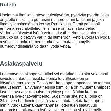
Ruletti
Useimmat ihmiset tuntevat rulettipyörän, pyörivän pyörän, joka
on jaettu mustiin ja punaisiin numeroituihin lähtöihin ja joka
ilmestyi ensimmäisen kerran Ranskassa. Tämä peli sopii
erinomaisesti aloittelijoille, sillä se on täysin tuuripeliä.
Vedonlyöjät voivat lyödä vetoa eri vaihtoehdoista, kuten siitä,
osuuko pallo tiettyyn väriin tai numeroon. Vetoja voidaan lyödä
myös siitä, onko numero korkea vai matala, ja myös
numeroyhdistelmiä voidaan lyödä vetoa.
Asiakaspalvelu
Luotettava asiakaspalvelutiimi voi määrittää, kuinka vakavasti
sivusto suhtautuu asiakkaidensa turvallisuuteen ja
käyttökokemukseen. Tässä nettikasinopelioppaassa on todettu,
että useimmilla hyvämaineisilla toimijoilla on muutama helposti
tavoitettava asiakaspalvelun yhteyspiste. Näihin kuuluu
yleensä live-chat-vaihtoehto. Suosimme sivustoja, joilla on
24/7 live-chat-toiminto, sillä saatat haluta pelata kasinopeliä
mihin vurokaudenaikaan tahansa, joten tuen saatavuus
pelaamisen aikana on hyödyllistä. Voit ottaa yhteyttä myös