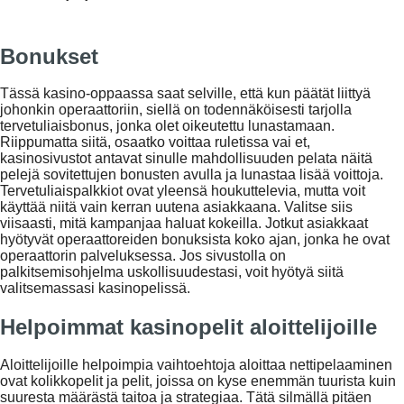
Bonukset
Tässä kasino-oppaassa saat selville, että kun päätät liittyä
johonkin operaattoriin, siellä on todennäköisesti tarjolla
tervetuliaisbonus, jonka olet oikeutettu lunastamaan.
Riippumatta siitä, osaatko voittaa ruletissa vai et,
kasinosivustot antavat sinulle mahdollisuuden pelata näitä
pelejä sovitettujen bonusten avulla ja lunastaa lisää voittoja.
Tervetuliaispalkkiot ovat yleensä houkuttelevia, mutta voit
käyttää niitä vain kerran uutena asiakkaana. Valitse siis
viisaasti, mitä kampanjaa haluat kokeilla. Jotkut asiakkaat
hyötyvät operaattoreiden bonuksista koko ajan, jonka he ovat
operaattorin palveluksessa. Jos sivustolla on
palkitsemisohjelma uskollisuudestasi, voit hyötyä siitä
valitsemassasi kasinopelissä.
Helpoimmat kasinopelit aloittelijoille
Aloittelijoille helpoimpia vaihtoehtoja aloittaa nettipelaaminen
ovat kolikkopelit ja pelit, joissa on kyse enemmän tuurista kuin
suuresta määrästä taitoa ja strategiaa. Tätä silmällä pitäen