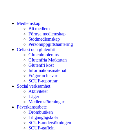
Medlemskap
Bli medlem
Förnya medlemskap
Stödmedlemskap
Personuppgiftshantering
Celiaki och glutenfritt
Glutenintolerans
Glutenfria Matkartan
Glutenfri kost
Informationsmaterial
Frågor och svar
SCUF-reportrar
Social verksamhet
Aktiviteter
Läger
Medlemsföreningar
Påverkansarbete
Drömbutiken
Tillgängligskola
SCUF-undersökningen
SCUF-gaffeln