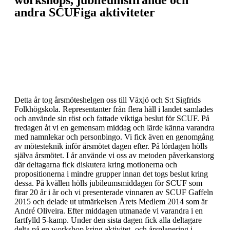
workshops, jubileumsfirande och
andra SCUFiga aktiviteter
Detta år tog årsmöteshelgen oss till Växjö och S:t Sigfrids
Folkhögskola. Representanter från flera håll i landet samlades
och använde sin röst och fattade viktiga beslut för SCUF. På
fredagen åt vi en gemensam middag och lärde känna varandra
med namnlekar och personbingo. Vi fick även en genomgång
av mötesteknik inför årsmötet dagen efter. På lördagen hölls
själva årsmötet. I år använde vi oss av metoden påverkanstorg
där deltagarna fick diskutera kring motionerna och
propositionerna i mindre grupper innan det togs beslut kring
dessa. På kvällen hölls jubileumsmiddagen för SCUF som
firar 20 år i år och vi presenterade vinnaren av SCUF Gaffeln
2015 och delade ut utmärkelsen Årets Medlem 2014 som är
André Oliveira. Efter middagen utmanade vi varandra i en
fartfylld 5-kamp. Under den sista dagen fick alla deltagare
delta på en workshop kring aktivitet- och årsplanering i