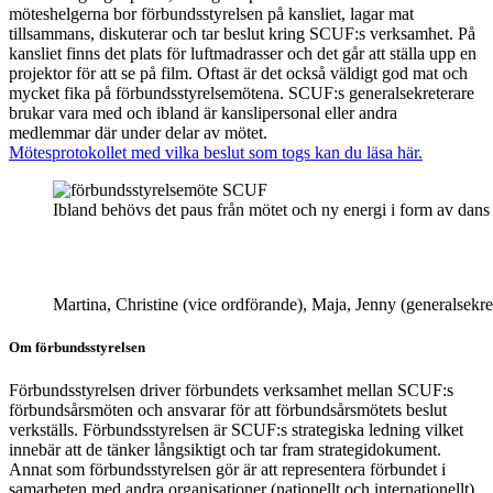
möteshelgerna bor förbundsstyrelsen på kansliet, lagar mat
tillsammans, diskuterar och tar beslut kring SCUF:s verksamhet. På
kansliet finns det plats för luftmadrasser och det går att ställa upp en
projektor för att se på film. Oftast är det också väldigt god mat och
mycket fika på förbundsstyrelsemötena. SCUF:s generalsekreterare
brukar vara med och ibland är kanslipersonal eller andra
medlemmar där under delar av mötet.
Mötesprotokollet med vilka beslut som togs kan du läsa här.
Ibland behövs det paus från mötet och ny energi i form av dans 
Martina, Christine (vice ordförande), Maja, Jenny (generalsekre
Om förbundsstyrelsen
Förbundsstyrelsen driver förbundets verksamhet mellan SCUF:s
förbundsårsmöten och ansvarar för att förbundsårsmötets beslut
verkställs. Förbundsstyrelsen är SCUF:s strategiska ledning vilket
innebär att de tänker långsiktigt och tar fram strategidokument.
Annat som förbundsstyrelsen gör är att representera förbundet i
samarbeten med andra organisationer (nationellt och internationellt)