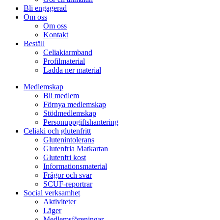
Bli engagerad
Om oss
Om oss
Kontakt
Beställ
Celiakiarmband
Profilmaterial
Ladda ner material
Medlemskap
Bli medlem
Förnya medlemskap
Stödmedlemskap
Personuppgiftshantering
Celiaki och glutenfritt
Glutenintolerans
Glutenfria Matkartan
Glutenfri kost
Informationsmaterial
Frågor och svar
SCUF-reportrar
Social verksamhet
Aktiviteter
Läger
Medlemsföreningar