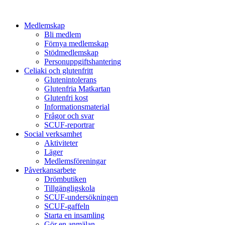
Medlemskap
Bli medlem
Förnya medlemskap
Stödmedlemskap
Personuppgiftshantering
Celiaki och glutenfritt
Glutenintolerans
Glutenfria Matkartan
Glutenfri kost
Informationsmaterial
Frågor och svar
SCUF-reportrar
Social verksamhet
Aktiviteter
Läger
Medlemsföreningar
Påverkansarbete
Drömbutiken
Tillgängligskola
SCUF-undersökningen
SCUF-gaffeln
Starta en insamling
Gör en anmälan