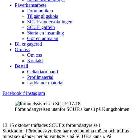
Påverkansarbete
Drömbutiken
Tillgängligskola
SCUF-undersökningen
SCUF-gaffeln
Starta en insamling
Gör en anmälan
Bli engagerad
Om oss
Om oss
Kontakt
Beställ
Celiakiarmband
Profilmaterial
Ladda ner material
Facebook-f
Instagram
Förbundsstyrelsen utanför SCUF:s kansli på Kungsholmen.
13-15 oktober träffades SCUF:s förbundsstyrelse i
Stockholm. Förbundsstyrelsen har regelbundna möten och träffas
minst sex gånger per år, vanligtvis på SCUF:s kansli. På