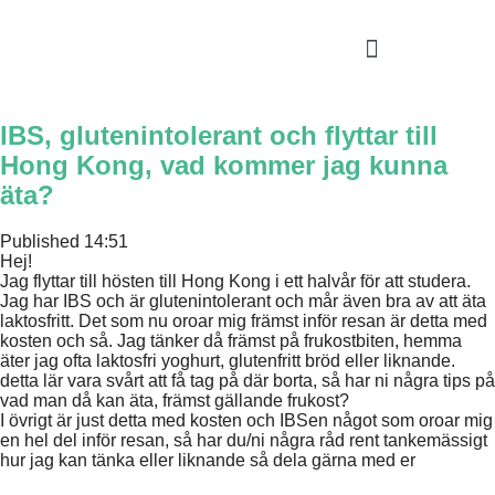
IBS, glutenintolerant och flyttar till
Hong Kong, vad kommer jag kunna
äta?
Published
14:51
Hej!
Jag flyttar till hösten till Hong Kong i ett halvår för att studera.
Jag har IBS och är glutenintolerant och mår även bra av att äta
laktosfritt. Det som nu oroar mig främst inför resan är detta med
kosten och så. Jag tänker då främst på frukostbiten, hemma
äter jag ofta laktosfri yoghurt, glutenfritt bröd eller liknande.
detta lär vara svårt att få tag på där borta, så har ni några tips på
vad man då kan äta, främst gällande frukost?
I övrigt är just detta med kosten och IBSen något som oroar mig
en hel del inför resan, så har du/ni några råd rent tankemässigt
hur jag kan tänka eller liknande så dela gärna med er