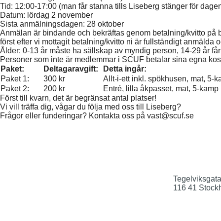
Tid: 12:00-17:00
(man får stanna tills Liseberg stänger för dagen,
Datum: lördag 2 november
Sista anmälningsdagen: 28 oktober
Anmälan är bindande och bekräftas genom betalning/kvitto på b
först efter vi mottagit betalning/kvitto ni är fullständigt anmäl
Ålder:
0-13 år måste ha sällskap av myndig person, 14-29 år får
Personer som inte är medlemmar i SCUF betalar sina egna kostnade
Paket:
Deltagaravgift:
Detta ingår:
Paket 1:
300 kr
Allt-i-ett inkl. spökhusen, mat, 5-
Paket 2:
200 kr
Entré, lilla åkpasset, mat, 5-kamp
Först till kvarn, det är begränsat antal platser!
Vi vill träffa dig, vågar du följa med oss till Liseberg?
Frågor eller funderingar? Kontakta oss på vast@scuf.se
Tegelviksgat
116 41 Stock