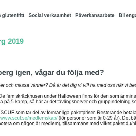
 glutenfritt
Social verksamhet
Påverkansarbete
Bli eng
rg 2019
berg igen, vågar du följa med?
ller och massa vänner? Då är det dig vi vill ha med oss när vi b
 fem skräckhusen under Halloween finns för den som är minst 11 å
dra på 5-kamp, så här är det tävlingsnerver och gruppindelning som 
i SCUF
som tar del av förmånliga paketpriser. Resterande betala
a
www.scuf.se/medlemskap/
(för personer som är 0-29 år).
Det bä
ra om någon är medlem), tillsammans med vilket paket du/ni vi