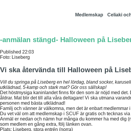
Medlemskap
Celiaki och
-anmälan stängd- Halloween på Lisebe
Published
22:03
Foto: Liseberg
Vi ska återvända till Halloween på Lise
Vill du springa på Liseberg en hel lördag, bland socker, karuse
utklädnad, 5-kamp och stark mat? Gör oss sällskap!
Det höstmysiga kaninlandet finns för den som är nöjd med det. De
åldrar. Mat blir det till alla våra deltagare! Vi ska utmana varan
personen med bästa utklädnad!
Familj och vänner är välkomna, men det är
enbart medlemmar 
Du vet väl om att medlemskap i SCUF är gratis
och tecknas vi
Anmäl er nedan och nämn hur många du kommer ha med dig (note
som medlem en gång extra, följ länken ovan.
Plats: Liseberg, stora entrén (norra)