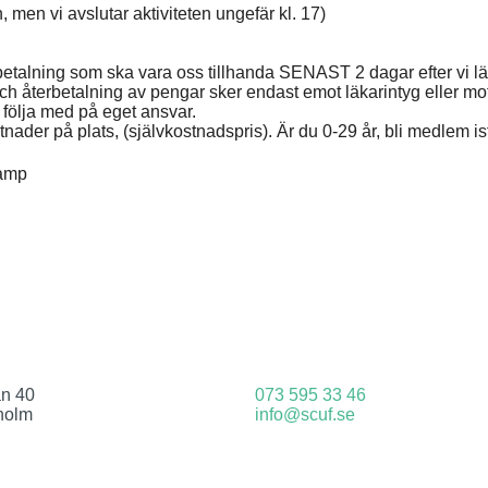
 men vi avslutar aktiviteten ungefär kl. 17)
etalning som ska vara oss tillhanda
SENAST 2 dagar
efter vi 
da och återbetalning av pengar sker endast emot läkarintyg eller m
 följa med på eget ansvar.
r på plats, (självkostnadspris). Är du 0-29 år, bli medlem istäl
kamp
an 40
073 595 33 46
holm
info@scuf.se