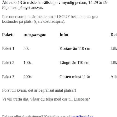
Ålder
: 0-13 år måste ha sällskap av myndig person, 14-29 år får
följa med på eget ansvar.
Personer som inte är medlemmar i SCUF betalar sina egna
kostnader på plats, (självkostnadspris).
Paket:
Info:
Det
Deltagaravgift:
Paket 1
50:-
Kortare än 110 cm
Lil
Paket 2
100:-
Längre än 110 cm
Lil
Paket 3
200:-
Gasten minst 11 år
Allt
Först till kvarn, det är begränsat antal platser!
Vi vill träffa dig, vågar du följa med oss till Liseberg?
Frågor eller funderingar? Kontakta oss på
vast@scuf.se