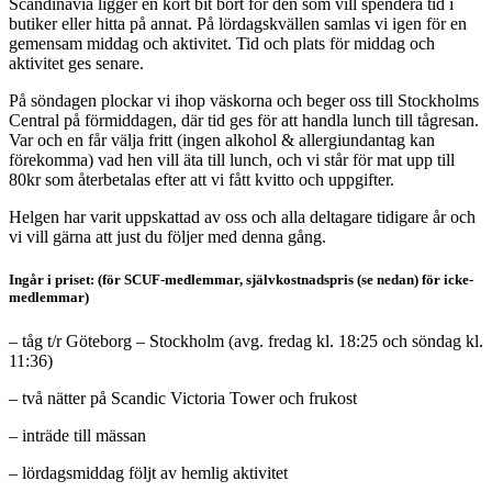
Scandinavia ligger en kort bit bort för den som vill spendera tid i
butiker eller hitta på annat. På lördagskvällen samlas vi igen för en
gemensam middag och aktivitet. Tid och plats för middag och
aktivitet ges senare.
På söndagen plockar vi ihop väskorna och beger oss till Stockholms
Central på förmiddagen, där tid ges för att handla lunch till tågresan.
Var och en får välja fritt (ingen alkohol & allergiundantag kan
förekomma) vad hen vill äta till lunch, och vi står för mat upp till
80kr som återbetalas efter att vi fått kvitto och uppgifter.
Helgen har varit uppskattad av oss och alla deltagare tidigare år och
vi vill gärna att just du följer med denna gång.
Ingår i priset
: (för SCUF-medlemmar, självkostnadspris (se nedan) för icke-
medlemmar)
– tåg t/r Göteborg – Stockholm (avg. fredag kl. 18:25 och söndag kl.
11:36)
– två nätter på Scandic Victoria Tower och frukost
– inträde till mässan
– lördagsmiddag följt av hemlig aktivitet