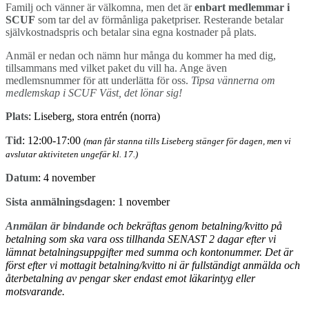
Familj och vänner är välkomna, men det är
enbart medlemmar i
SCUF
som tar del av förmånliga paketpriser. Resterande betalar
självkostnadspris och betalar sina egna kostnader på plats.
Anmäl er nedan och nämn hur många du kommer ha med dig,
tillsammans med vilket paket du vill ha.
Ange även
medlemsnummer för att underlätta för oss.
Tipsa vännerna om
medlemskap i SCUF Väst, det lönar sig!
Plats
: Liseberg, stora entrén (norra)
Tid
: 12:00-17:00
(man får stanna tills Liseberg stänger för dagen, men vi
avslutar aktiviteten ungefär kl. 17.)
Datum
: 4 november
Sista anmälningsdagen
: 1 november
Anmälan är bindande
och bekräftas genom betalning/kvitto på
betalning som ska vara oss tillhanda SENAST 2 dagar efter vi
lämnat betalningsuppgifter med summa och kontonummer. Det är
först efter vi mottagit betalning/kvitto ni är fullständigt anmälda och
återbetalning av pengar sker endast emot läkarintyg eller
motsvarande.