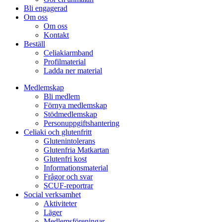
Bli engagerad
Om oss
Om oss
Kontakt
Beställ
Celiakiarmband
Profilmaterial
Ladda ner material
Medlemskap
Bli medlem
Förnya medlemskap
Stödmedlemskap
Personuppgiftshantering
Celiaki och glutenfritt
Glutenintolerans
Glutenfria Matkartan
Glutenfri kost
Informationsmaterial
Frågor och svar
SCUF-reportrar
Social verksamhet
Aktiviteter
Läger
Medlemsföreningar