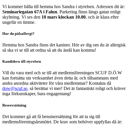
Vi kommer hålla till hemma hos Sandra i styrelsen. Adressen dit är:
Seminariegatan 67A i Falun
. Parkering finns längs gatan enligt
skyltning. Vi ses den
10 mars klockan 10.00
, och är klara efter
ungefär en timme.
Har du pälsallergi?
Hemma hos Sandra finns det kaniner. Hör av dig om du är allergisk
så ska vi se till att ordna så att du ändå kan komma!
Kandidera till styrelsen
Vill du vara med och se till att medlemsföreningen SCUF D.Ö.W
kan fortsätta sin verksamhet även detta år, och tillsammans med
andra anordna aktiviteter för våra medlemmar? Kontakta då
dow@scuf.se
, så berättar vi mer! Det är fantastiskt roligt och kräver
inga förkunskaper, bara engagemang!
Reseersättning
Det kommer gå att få bensinersättning för att ta sig till
medlemsföreningsårsmötet. De krav som behöver uppfyllas då är: