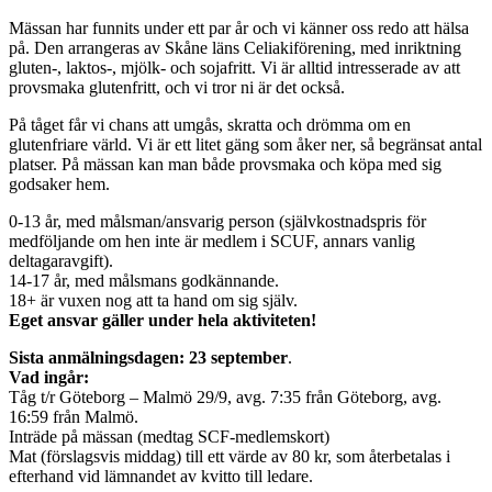
Mässan har funnits under ett par år och vi känner oss redo att hälsa
på. Den arrangeras av Skåne läns Celiakiförening, med inriktning
gluten-, laktos-, mjölk- och sojafritt. Vi är alltid intresserade av att
provsmaka glutenfritt, och vi tror ni är det också.
På tåget får vi chans att umgås, skratta och drömma om en
glutenfriare värld. Vi är ett litet gäng som åker ner, så begränsat antal
platser. På mässan kan man både provsmaka och köpa med sig
godsaker hem.
0-13 år, med målsman/ansvarig person (självkostnadspris för
medföljande om hen inte är medlem i SCUF, annars vanlig
deltagaravgift).
14-17 år, med målsmans godkännande.
18+ är vuxen nog att ta hand om sig själv.
Eget ansvar gäller under hela aktiviteten!
Sista anmälningsdagen: 23 september
.
Vad ingår:
Tåg t/r Göteborg – Malmö 29/9, avg. 7:35 från Göteborg, avg.
16:59 från Malmö.
Inträde på mässan (medtag SCF-medlemskort)
Mat (förslagsvis middag) till ett värde av 80 kr, som återbetalas i
efterhand vid lämnandet av kvitto till ledare.