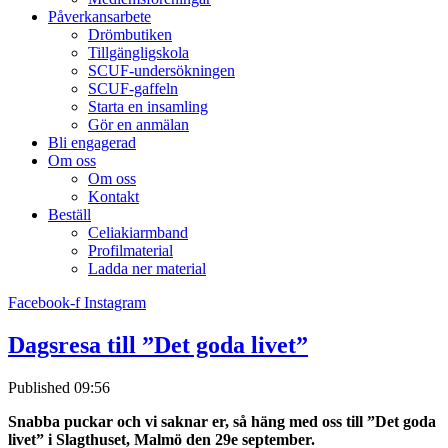
Påverkansarbete
Drömbutiken
Tillgängligskola
SCUF-undersökningen
SCUF-gaffeln
Starta en insamling
Gör en anmälan
Bli engagerad
Om oss
Om oss
Kontakt
Beställ
Celiakiarmband
Profilmaterial
Ladda ner material
Facebook-f
Instagram
Dagsresa till ”Det goda livet”
Published
09:56
Snabba puckar och vi saknar er, så häng med oss till ”Det goda
livet” i Slagthuset, Malmö den 29e september.