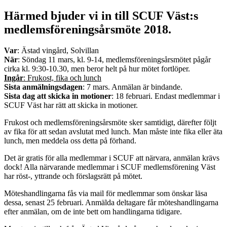
Härmed bjuder vi in till SCUF Väst:s
medlemsföreningsårsmöte 2018.
Var
: Ästad vingård, Solvillan
När
: Söndag 11 mars, kl. 9-14, medlemsföreningsårsmötet pågår
cirka kl. 9:30-10.30, men beror helt på hur mötet fortlöper.
Ingår
: Frukost, fika och lunch
Sista anmälningsdagen
: 7 mars. Anmälan är bindande.
Sista dag att skicka in motioner
: 18 februari. Endast medlemmar i
SCUF Väst har rätt att skicka in motioner.
Frukost och medlemsföreningsårsmöte sker samtidigt, därefter följt
av fika för att sedan avslutat med lunch. Man måste inte fika eller äta
lunch, men meddela oss detta på förhand.
Det är gratis för alla medlemmar i SCUF att närvara, anmälan krävs
dock! Alla närvarande medlemmar i SCUF medlemsförening Väst
har röst-, yttrande och förslagsrätt på mötet.
Möteshandlingarna fås via mail för medlemmar som önskar läsa
dessa, senast 25 februari. Anmälda deltagare får möteshandlingarna
efter anmälan, om de inte bett om handlingarna tidigare.