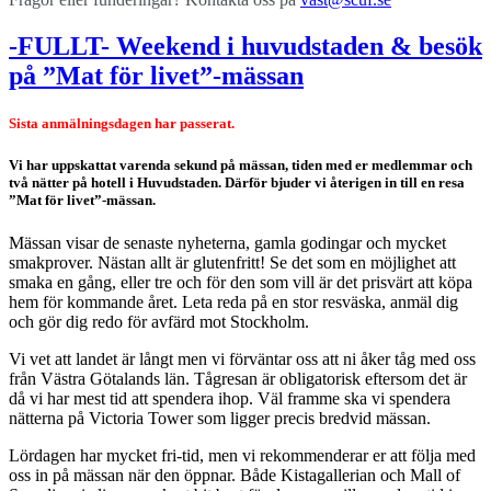
-FULLT- Weekend i huvudstaden & besök
på ”Mat för livet”-mässan
Sista anmälningsdagen har passerat.
Vi har uppskattat varenda sekund på mässan, tiden med er medlemmar och
två nätter på hotell i Huvudstaden. Därför bjuder vi återigen in till en resa
”Mat för livet”-mässan.
Mässan visar de senaste nyheterna, gamla godingar och mycket
smakprover. Nästan allt är glutenfritt! Se det som en möjlighet att
smaka en gång, eller tre och för den som vill är det prisvärt att köpa
hem för kommande året. Leta reda på en stor resväska, anmäl dig
och gör dig redo för avfärd mot Stockholm.
Vi vet att landet är långt men vi förväntar oss att ni åker tåg med oss
från Västra Götalands län. Tågresan är obligatorisk eftersom det är
då vi har mest tid att spendera ihop. Väl framme ska vi spendera
nätterna på Victoria Tower som ligger precis bredvid mässan.
Lördagen har mycket fri-tid, men vi rekommenderar er att följa med
oss in på mässan när den öppnar. Både Kistagallerian och Mall of