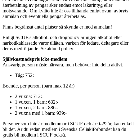
återbetalning av pengar sker endast emot läkarintyg eller
motsvarande. Om kvitto inte är oss tillhanda enligt ovan, avbryts
anmälan och eventuella pengar återbetalas.
Finns begränsat antal platser så skynda er med anmälan!
Enligt SCUF:s alkohol- och drogpolicy är ingen alkohol eller
narkotikaklassade varor tillåten, varken för ledare, deltagare eller
deras medföljande. Se aktuell policy.
Självkostnadspris icke-medlem
Ansvarig person måste närvara, men behöver inte delta aktivt.
Tåg: 752:-
Boende, per person (barn max 12 år)
2 vuxna: 712:-
1 vuxen, 1 barn: 632:-
1 vuxen, 2 barn: 886:-
2 vuxna med 1 barn: 939:-
Personer som inte är medlemmar i SCUF och är 0-29 år, kan enkelt
bli det. Är du redan medlem i Svenska Celiakiförbundet kan du
gratis bli medlem i SCUF också.