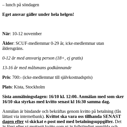
– lunch på söndagen
Eget ansvar gäller under hela helgen!
När
: 10-12 november
Ålder
: SCUF-medlemmar 0-29 år, icke-medlemmar utan
åldersgräns.
0-12 år med ansvarig person (18+, ej gratis)
13-16 år med målsmans godkännande
Pris
: 700:- (icke-medlemmar till självkostnadspris)
Plats
: Kista, Stockholm
Sista anmälningsdagen: 16/10 kl. 12:00. Anmälan med som sker
16/10 ska styrkas med kvitto senast kl 16:30 samma dag.
Anmälan är bindande och bekräftas genom kvitto på betalning (fås
lättast via internetbank).
Kvittot ska vara oss tillhanda SENAST
dagen efter
vi skickat e-post med med betalningsuppgifter.
Det
är först efter vi mottagit kvitto som ni är fullständigt anmälda och