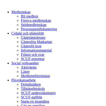
Medlemskap
Bli medlem
Förnya medlemskap
Stödmedlemskap
Personuppgiftshantering
Celiaki och glutenfritt
Glutenintolerans
Glutenfria Matkartan
Glutenfri kost
Informationsmaterial
Frågor och svar
SCUF-reportrar
Social verksamhet
Aktiviteter
Läger
Medlemsföreningar
Påverkansarbete
Drömbutiken
Tillgängligskola
SCUF-undersökningen
SCUF-gaffeln
Starta en insamling
Gör en anmälan