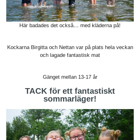
Här badades det också… med kläderna på!
Kockarna Birgitta och Nettan var på plats hela veckan
och lagade fantastisk mat
Gänget mellan 13-17 år
TACK för ett fantastiskt
sommarläger!