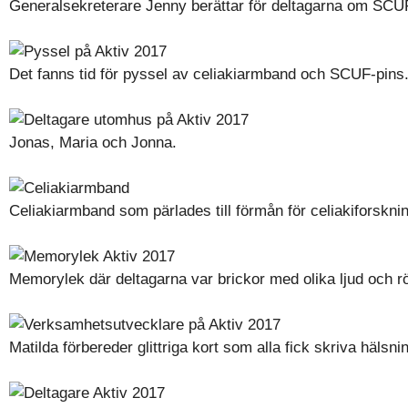
Generalsekreterare Jenny berättar för deltagarna om SCU
Det fanns tid för pyssel av celiakiarmband och SCUF-pins
Jonas, Maria och Jonna.
Celiakiarmband som pärlades till förmån för celiakiforskni
Memorylek där deltagarna var brickor med olika ljud och rö
Matilda förbereder glittriga kort som alla fick skriva hälsnin