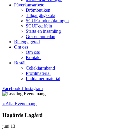
Påverkansarbete
Drömbutiken
Tillgängligskola
SCUF-undersökningen
SCUF-gaffeln
Starta en insamling
Gör en anmälan
Bli engagerad
Om oss
Om oss
Kontakt
Beställ
Celiakiarmband
Profilmaterial
Ladda ner material
Facebook-f
Instagram
« Alla Evenemang
Hagårds Lagård
juni 13