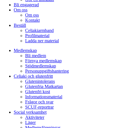
Bli engagerad
Om oss
Om oss
Kontakt
Beställ
Celiakiarmband
Profilmaterial
Ladda ner material
Medlemskap
Bli medlem
Förnya medlemskap
Stödmedlemskap
Personuppgiftshantering
Celiaki och glutenfritt
Glutenintolerans
Glutenfria Matkartan
Glutenfri kost
Informationsmaterial
Frågor och svar
SCUF-reportrar
Social verksamhet
Aktiviteter
Läger
Medlemsföreningar