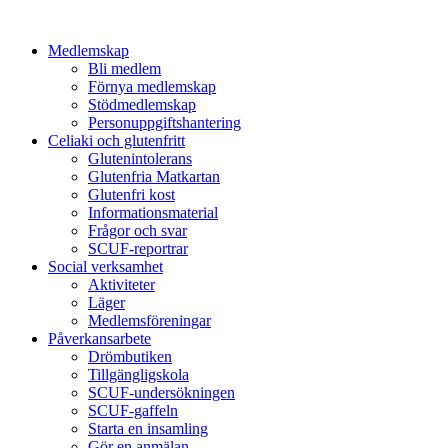
Medlemskap
Bli medlem
Förnya medlemskap
Stödmedlemskap
Personuppgiftshantering
Celiaki och glutenfritt
Glutenintolerans
Glutenfria Matkartan
Glutenfri kost
Informationsmaterial
Frågor och svar
SCUF-reportrar
Social verksamhet
Aktiviteter
Läger
Medlemsföreningar
Påverkansarbete
Drömbutiken
Tillgängligskola
SCUF-undersökningen
SCUF-gaffeln
Starta en insamling
Gör en anmälan