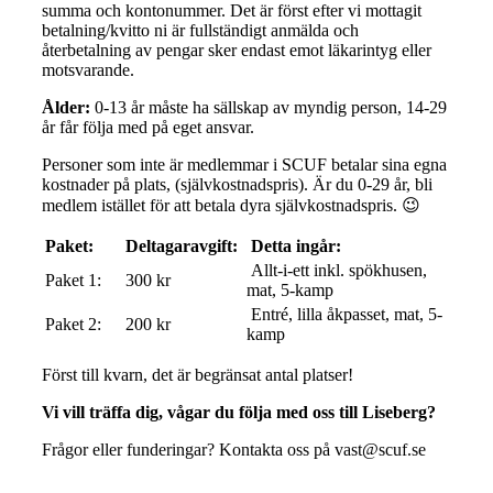
summa och kontonummer. Det är först efter vi mottagit
betalning/kvitto ni är fullständigt anmälda och
återbetalning av pengar sker endast emot läkarintyg eller
motsvarande.
Ålder:
0-13 år måste ha sällskap av myndig person, 14-29
år får följa med på eget ansvar.
Personer som inte är medlemmar i SCUF betalar sina egna
kostnader på plats, (självkostnadspris). Är du 0-29 år, bli
medlem istället för att betala dyra självkostnadspris. 😉
Paket:
Deltagaravgift:
Detta ingår:
Allt-i-ett inkl. spökhusen,
Paket 1:
300 kr
mat, 5-kamp
Entré, lilla åkpasset, mat, 5-
Paket 2:
200 kr
kamp
Först till kvarn, det är begränsat antal platser!
Vi vill träffa dig, vågar du följa med oss till Liseberg?
Frågor eller funderingar? Kontakta oss på vast@scuf.se