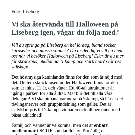
Foto: Liseberg
Vi ska återvända till Halloween på
Liseberg igen, vågar du följa med?
Vill du springa på Liseberg en hel lördag, bland socker,
karuseller och massa vänner? Då är det dig vi vill ha med
oss när vi besöker Halloween på Liseberg! Eller är du mer
för skräckhus, utklädnad, 5-kamp och stark mat? Gör oss
sällskap!
Det höstmysiga kaninlandet finns för den som är nöjd med
det. De fem skräckhusen under Halloween finns för den
som är minst 11 år, och vågar. Ett 40-tal attraktioner är
igång i parken för alla åldrar. Mat blir det till alla våra
deltagare! Vi ska utmana varandra på 5-kamp, så här är det
tävlingsnerver och gruppindelning som gäller. Det är
självklart pris till 5-kamps vinnaren och till personen med
bästa utklädnad!
Familj och vänner är välkomna, men det är
enbart
medlemmar i SCUF
som tar del av förmånliga