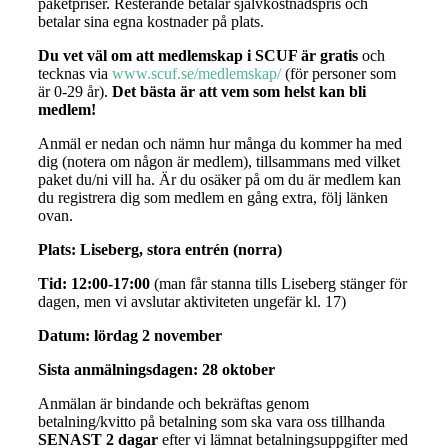
paketpriser. Resterande betalar självkostnadspris och
betalar sina egna kostnader på plats.
Du vet väl om att medlemskap i SCUF är gratis
och
tecknas via
www.scuf.se/medlemskap/
(för personer som
är 0-29 år).
Det bästa är att vem som helst kan bli
medlem!
Anmäl er nedan och nämn hur många du kommer ha med
dig (notera om någon är medlem), tillsammans med vilket
paket du/ni vill ha. Är du osäker på om du är medlem kan
du registrera dig som medlem en gång extra, följ länken
ovan.
Plats: Liseberg, stora entrén (norra)
Tid: 12:00-17:00
(man får stanna tills Liseberg stänger för
dagen, men vi avslutar aktiviteten ungefär kl. 17)
Datum: lördag 2 november
Sista anmälningsdagen: 28 oktober
Anmälan är bindande och bekräftas genom
betalning/kvitto på betalning som ska vara oss tillhanda
SENAST 2 dagar
efter vi lämnat betalningsuppgifter med