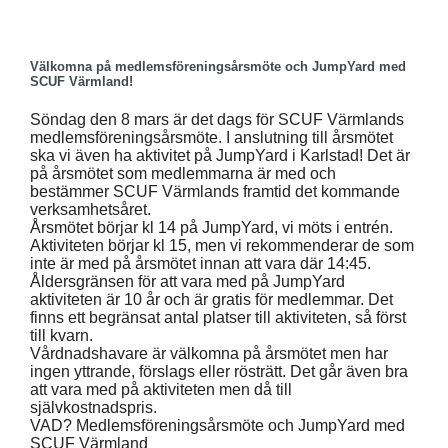
Välkomna på medlemsföreningsårsmöte och JumpYard med
SCUF Värmland!
Söndag den 8 mars är det dags för SCUF Värmlands
medlemsföreningsårsmöte. I anslutning till årsmötet
ska vi även ha aktivitet på JumpYard i Karlstad! Det är
på årsmötet som medlemmarna är med och
bestämmer SCUF Värmlands framtid det kommande
verksamhetsåret.
Årsmötet börjar kl 14 på JumpYard, vi möts i entrén.
Aktiviteten börjar kl 15, men vi rekommenderar de som
inte är med på årsmötet innan att vara där 14:45.
Åldersgränsen för att vara med på JumpYard
aktiviteten är 10 år och är gratis för medlemmar. Det
finns ett begränsat antal platser till aktiviteten, så först
till kvarn.
Vårdnadshavare är välkomna på årsmötet men har
ingen yttrande, förslags eller rösträtt. Det går även bra
att vara med på aktiviteten men då till
självkostnadspris.
VAD? Medlemsföreningsårsmöte och JumpYard med
SCUF Värmland