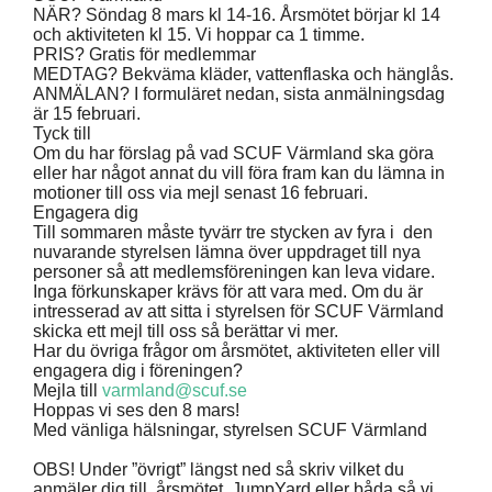
NÄR? Söndag 8 mars kl 14-16. Årsmötet börjar kl 14
och aktiviteten kl 15. Vi hoppar ca 1 timme.
PRIS? Gratis för medlemmar
MEDTAG? Bekväma kläder, vattenflaska och hänglås.
ANMÄLAN? I formuläret nedan, sista anmälningsdag
är 15 februari.
Tyck till
Om du har förslag på vad SCUF Värmland ska göra
eller har något annat du vill föra fram kan du lämna in
motioner till oss via mejl senast 16 februari.
Engagera dig
Till sommaren måste tyvärr tre stycken av fyra i den
nuvarande styrelsen lämna över uppdraget till nya
personer så att medlemsföreningen kan leva vidare.
Inga förkunskaper krävs för att vara med. Om du är
intresserad av att sitta i styrelsen för SCUF Värmland
skicka ett mejl till oss så berättar vi mer.
Har du övriga frågor om årsmötet, aktiviteten eller vill
engagera dig i föreningen?
Mejla till
varmland@scuf.se
Hoppas vi ses den 8 mars!
Med vänliga hälsningar, styrelsen SCUF Värmland
OBS! Under ”övrigt” längst ned så skriv vilket du
anmäler dig till, årsmötet, JumpYard eller båda så vi