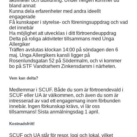
aktiviteter och utbildning. Under helgen kommer du
bland annat:
Kunna dela erfarenheter med andra ideellt
engagerade
Få kunskaper i styrelse- och föreningsuppdrag och vad
det innebär
Ha möjlighet att utvecklas i ditt förtroendeuppdrag
Delta på roliga aktiviteter tillsammans med Unga
Allergiker
Träffen avslutas klockan 14:00 på söndagen den 6
maj. Unga Allergikers kansli ligger på
Rosenlundsgatan 52 på Södermalm, och vi kommer
bo på STF Vandrarhem Zinkensdamm i närheten.
Vem kan delta?
Medlemmar i SCUF. Både du som är förtroendevald i
SCUF eller UA är välkommen, och även du som är
intresserad av vad ett engagemang inom förbunden
innebär. Ingen förkunskap krävs, vi lär oss
tillsammans! Sista anmälningsdag 1 april.
Kostnadsfritt!
SCUF och UA står för resor, logi och lokal, vilket