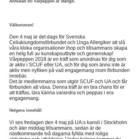
Anmälan till Vårpeppen är stängd.
Välkommen!
Den 4 maj är det dags för Svenska
Celiakiungdomsförbundet och Unga Allergiker att slå
våra kloka organisationer ihop och tillsammans skapa
en helg full av kunskapsutbyte och gemenskap!
Vårpeppen 2018 är en träff som anordnas för dig som
är aktiv i SCUF eller UA, och för dig som ännu inte är
aktiv men nyfiken på vad engagemang inom förbunden
innebär.
Det är medlemmarna som utgör SCUF och UA och får
förbunden att växa. Denna träff är en bra chans för er
att träffas, lära känna varandra och peppas i era
engagemang.
Helgens innehåll
Vi ses fredagen den 4 maj på UA:s kansli i Stockholm
och äter middag tillsammans, sedan är de
nästkommande två dagarna fyllda med roliga