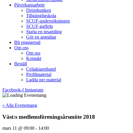
Påverkansarbete
Drömbutiken
Tillgängligskola
SCUF-undersökningen
SCUF-gaffeln
Starta en insamling
Gör en anmälan
Bli engagerad
Om oss
Om oss
Kontakt
Beställ
Celiakiarmband
Profilmaterial
Ladda ner material
Facebook-f
Instagram
« Alla Evenemang
Väst:s medlemsföreningsårsmöte 2018
mars 11
@
09:00
-
14:00