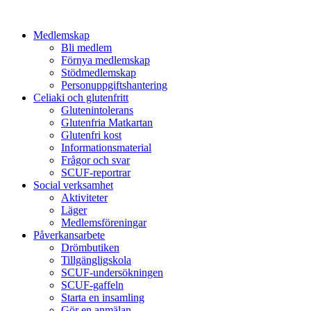
Medlemskap
Bli medlem
Förnya medlemskap
Stödmedlemskap
Personuppgiftshantering
Celiaki och glutenfritt
Glutenintolerans
Glutenfria Matkartan
Glutenfri kost
Informationsmaterial
Frågor och svar
SCUF-reportrar
Social verksamhet
Aktiviteter
Läger
Medlemsföreningar
Påverkansarbete
Drömbutiken
Tillgängligskola
SCUF-undersökningen
SCUF-gaffeln
Starta en insamling
Gör en anmälan