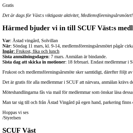
Gratis
Det är dags för Väst:s viktigaste aktivitet, Medlemsföreningsårsmötet!
Härmed bjuder vi in till SCUF Väst:s med
Var
: Ästad vingård, Solvillan
När
: Söndag 11 mars, kl. 9-14, medlemsföreningsårsmötet pågår cirka 
Ingår
: Frukost, fika och lunch
Sista anmälningsdagen
: 7 mars. Anmälan är bindande.
Sista dag att skicka in motioner
: 18 februari. Endast medlemmar i S
Frukost och medlemsföreningsårsmöte sker samtidigt, därefter följt av 
Det är gratis för alla medlemmar i SCUF att närvara, anmälan krävs 
Möteshandlingarna fås via mail för medlemmar som önskar läsa dessa, 
Man tar sig till och från Ästad Vingård på egen hand, parkering finns oc
Hoppas vi ses
/Styrelsen
SCUF Väst