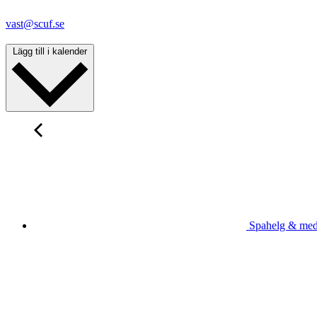
vast@scuf.se
Lägg till i kalender
Spahelg & med