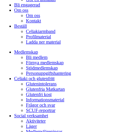
Bli engagerad
Om oss
Om oss
Kontakt
Beställ
Celiakiarmband
Profilmaterial
Ladda ner material
Medlemskap
Bli medlem
Förnya medlemskap
Stödmedlemskap
Personuppgiftshantering
Celiaki och glutenfritt
Glutenintolerans
Glutenfria Matkartan
Glutenfri kost
Informationsmaterial
Frågor och svar
SCUF-reportrar
Social verksamhet
Aktiviteter
Läger
Medlemsföreningar