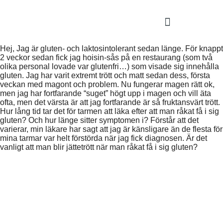
Hej, Jag är gluten- och laktosintolerant sedan länge. För knappt
2 veckor sedan fick jag hoisin-sås på en restaurang (som två
olika personal lovade var glutenfri…) som visade sig innehålla
gluten. Jag har varit extremt trött och matt sedan dess, första
veckan med magont och problem. Nu fungerar magen rätt ok,
men jag har fortfarande “suget” högt upp i magen och vill äta
ofta, men det värsta är att jag fortfarande är så fruktansvärt trött.
Hur lång tid tar det för tarmen att läka efter att man råkat få i sig
gluten? Och hur länge sitter symptomen i? Förstår att det
varierar, min läkare har sagt att jag är känsligare än de flesta för
mina tarmar var helt förstörda när jag fick diagnosen. Är det
vanligt att man blir jättetrött när man råkat få i sig gluten?