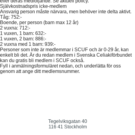
eller deras medföljande. Se aktuell policy.
Självkostnadspris icke-medlem
Ansvarig person måste närvara, men behöver inte delta aktivt.
Tåg: 752:-
Boende, per person (barn max 12 år)
2 vuxna: 712:-
1 vuxen, 1 barn: 632:-
1 vuxen, 2 barn: 886:-
2 vuxna med 1 barn: 939:-
Personer som inte är medlemmar i SCUF och är 0-29 år, kan
enkelt bli det. Är du redan medlem i Svenska Celiakiförbundet
kan du gratis bli medlem i SCUF också.
Fyll i anmälningsformuläret nedan, och underlätta för oss
genom att ange ditt medlemsnummer.
Tegelviksgatan 40
116 41 Stockholm