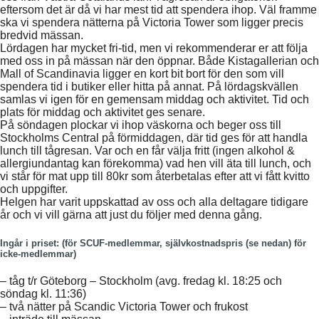
eftersom det är då vi har mest tid att spendera ihop. Väl framme
ska vi spendera nätterna på Victoria Tower som ligger precis
bredvid mässan.
Lördagen har mycket fri-tid, men vi rekommenderar er att följa
med oss in på mässan när den öppnar. Både Kistagallerian och
Mall of Scandinavia ligger en kort bit bort för den som vill
spendera tid i butiker eller hitta på annat. På lördagskvällen
samlas vi igen för en gemensam middag och aktivitet. Tid och
plats för middag och aktivitet ges senare.
På söndagen plockar vi ihop väskorna och beger oss till
Stockholms Central på förmiddagen, där tid ges för att handla
lunch till tågresan. Var och en får välja fritt (ingen alkohol &
allergiundantag kan förekomma) vad hen vill äta till lunch, och
vi står för mat upp till 80kr som återbetalas efter att vi fått kvitto
och uppgifter.
Helgen har varit uppskattad av oss och alla deltagare tidigare
år och vi vill gärna att just du följer med denna gång.
Ingår i priset
: (för SCUF-medlemmar, självkostnadspris (se nedan) för
icke-medlemmar)
– tåg t/r Göteborg – Stockholm (avg. fredag kl. 18:25 och
söndag kl. 11:36)
– två nätter på Scandic Victoria Tower och frukost