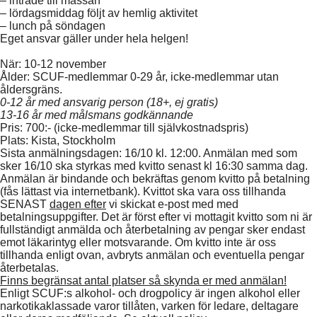
– inträde till mässan
– lördagsmiddag följt av hemlig aktivitet
– lunch på söndagen
Eget ansvar gäller under hela helgen!
När
: 10-12 november
Ålder
: SCUF-medlemmar 0-29 år, icke-medlemmar utan
åldersgräns.
0-12 år med ansvarig person (18+, ej gratis)
13-16 år med målsmans godkännande
Pris
: 700:- (icke-medlemmar till självkostnadspris)
Plats
: Kista, Stockholm
Sista anmälningsdagen: 16/10 kl. 12:00. Anmälan med som
sker 16/10 ska styrkas med kvitto senast kl 16:30 samma dag.
Anmälan är bindande och bekräftas genom kvitto på betalning
(fås lättast via internetbank).
Kvittot ska vara oss tillhanda
SENAST
dagen efter
vi skickat e-post med med
betalningsuppgifter.
Det är först efter vi mottagit kvitto som ni är
fullständigt anmälda och återbetalning av pengar sker endast
emot läkarintyg eller motsvarande. Om kvitto inte är oss
tillhanda enligt ovan, avbryts anmälan och eventuella pengar
återbetalas.
Finns begränsat antal platser så skynda er med anmälan!
Enligt SCUF:s alkohol- och drogpolicy är ingen alkohol eller
narkotikaklassade varor tillåten, varken för ledare, deltagare