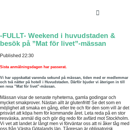
-FULLT- Weekend i huvudstaden &
besök på ”Mat för livet”-mässan
Published
22:30
Sista anmälningsdagen har passerat.
Vi har uppskattat varenda sekund på mässan, tiden med er medlemmar
och två nätter på hotell i Huvudstaden. Därför bjuder vi återigen in till
en resa ”Mat för livet”-mässan.
Mässan visar de senaste nyheterna, gamla godingar och
mycket smakprover. Nästan allt är glutenfritt! Se det som en
möjlighet att smaka en gång, eller tre och för den som vill är det
prisvärt att köpa hem för kommande året. Leta reda på en stor
resväska, anmäl dig och gör dig redo för avfärd mot Stockholm.
Vi vet att landet är långt men vi förväntar oss att ni åker tåg med
oss från Västra Götalands län. Tågresan är obligatorisk