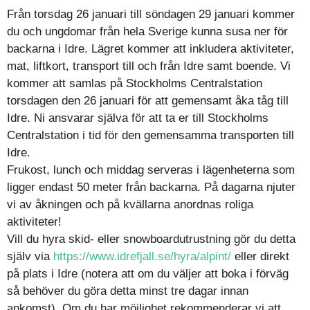
Från torsdag 26 januari till söndagen 29 januari kommer
du och ungdomar från hela Sverige kunna susa ner för
backarna i Idre. Lägret kommer att inkludera aktiviteter,
mat, liftkort, transport till och från Idre samt boende. Vi
kommer att samlas på Stockholms Centralstation
torsdagen den 26 januari för att gemensamt åka tåg till
Idre. Ni ansvarar själva för att ta er till Stockholms
Centralstation i tid för den gemensamma transporten till
Idre.
Frukost, lunch och middag serveras i lägenheterna som
ligger endast 50 meter från backarna. På dagarna njuter
vi av åkningen och på kvällarna anordnas roliga
aktiviteter!
Vill du hyra skid- eller snowboardutrustning gör du detta
själv via
https://www.idrefjall.se/hyra/alpint/
eller direkt
på plats i Idre (notera att om du väljer att boka i förväg
så behöver du göra detta minst tre dagar innan
ankomst). Om du har möjlighet rekommenderar vi att