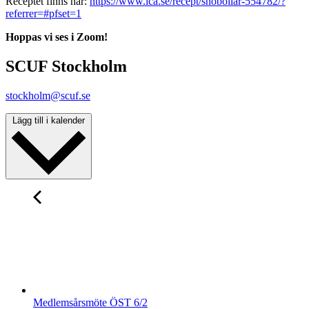
Receptet finns här:
https://www.ica.se/recept/snobollar-554782/?
referrer=#pfset=1
Hoppas vi ses i Zoom!
SCUF Stockholm
stockholm@scuf.se
Lägg till i kalender
Medlemsårsmöte ÖST 6/2