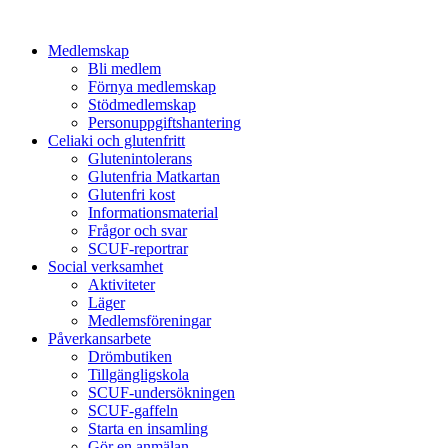
Medlemskap
Bli medlem
Förnya medlemskap
Stödmedlemskap
Personuppgiftshantering
Celiaki och glutenfritt
Glutenintolerans
Glutenfria Matkartan
Glutenfri kost
Informationsmaterial
Frågor och svar
SCUF-reportrar
Social verksamhet
Aktiviteter
Läger
Medlemsföreningar
Påverkansarbete
Drömbutiken
Tillgängligskola
SCUF-undersökningen
SCUF-gaffeln
Starta en insamling
Gör en anmälan