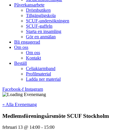
Påverkansarbete
Drömbutiken
Tillgängligskola
SCUF-undersökningen
SCUF-gaffeln
Starta en insamling
Gör en anmälan
Bli engagerad
Om oss
Om oss
Kontakt
Beställ
Celiakiarmband
Profilmaterial
Ladda ner material
Facebook-f
Instagram
« Alla Evenemang
Medlemsföreningsårsmöte SCUF Stockholm
februari 13
@
14:00
-
15:00