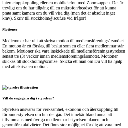
internetuppkoppling eller en mobiltelefon med Zoom-appen. Det är
trevligt om du har tillgång till en mikrofon/headset för att kunna
prata samt kamera om du vill visa dig (men det är absolut inget
krav). Skriv till
stockholm@scuf.se vid frågor!
Motioner
Medlemmar har rätt att skriva motion till medlemsföreningsårsmötet.
En motion är ett förslag till beslut som en eller flera medlemmar står
bakom. Motioner ska vara inskickade till medlemsföreningsstyrelsen
senast tre (3) veckor innan medlemsföreningsårsmötet. Motioner
skickas till
stockholm@scuf.se
. Skicka ett mail om Du vill ha hjälp
med att skriva en motion.
Vill du engagera dig i styrelsen?
Styrelsen ansvarar för verksamhet, ekonomi och återkoppling till
förbundsstyrelsen om hur det går. Det innebär bland annat att
tillsammans med övriga medlemmar i styrelsen planera och
genomföra aktiviteter. Det finns stor möjlighet för dig att vara med