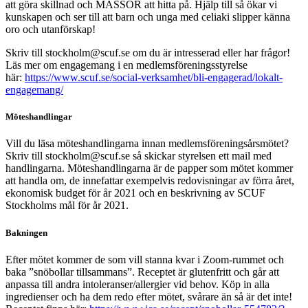
att göra skillnad och MASSOR att hitta på. Hjälp till så ökar vi
kunskapen och ser till att barn och unga med celiaki slipper känna
oro och utanförskap!
Skriv till
stockholm@scuf.se
om du är intresserad eller har frågor!
Läs mer om engagemang i en medlemsföreningsstyrelse
här:
https://www.scuf.se/social-verksamhet/bli-engagerad/lokalt-
engagemang/
Möteshandlingar
Vill du läsa möteshandlingarna innan medlemsföreningsårsmötet?
Skriv till
stockholm@scuf.se
så skickar styrelsen ett mail med
handlingarna. Möteshandlingarna är de papper som mötet kommer
att handla om, de innefattar exempelvis redovisningar av förra året,
ekonomisk budget för år 2021 och en beskrivning av SCUF
Stockholms mål för år 2021.
Bakningen
Efter mötet kommer de som vill stanna kvar i Zoom-rummet och
baka ”snöbollar tillsammans”. Receptet är glutenfritt och går att
anpassa till andra intoleranser/allergier vid behov. Köp in alla
ingredienser och ha dem redo efter mötet, svårare än så är det inte!