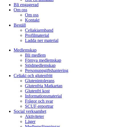
Bli engagerad
Om oss
Om oss
Kontakt
Beställ
Celiakiarmband
Profilmaterial
Ladda ner material
Medlemskap
Bli medlem
Förnya medlemskap
Stödmedlemskap
Personuppgiftshantering
Celiaki och glutenfritt
Glutenintolerans
Glutenfria Matkartan
Glutenfri kost
Informationsmaterial
Frågor och svar
SCUF-reportrar
Social verksamhet
Aktiviteter
Läger
Medlemsföreningar