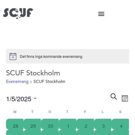
Det finns inga kommande evenemang.
Notice
SCUF Stockholm
Evenemang
SCUF Stockholm
Ev
Sök
Evenem
1/5/2025
Måna
vyn
Search
Välj
and
Kalender
M
T
O
T
F
L
S
datum.
Views
av
28
29
30
1
2
3
4
Navigat
Evenemang