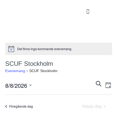
Det finns inga kommande evenemang.
Notice
SCUF Stockholm
Evenemang
SCUF Stockholm
Evenem
Ev
Sök
8/8/2026
Dag
vyn
Search
Välj
and
datum.
Views
Nästa dag
Föregående dag
Navigat