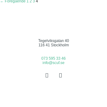
← Föregående
1
2
3
4
Tegelviksgatan 40
116 41 Stockholm
073 595 33 46
info@scuf.se