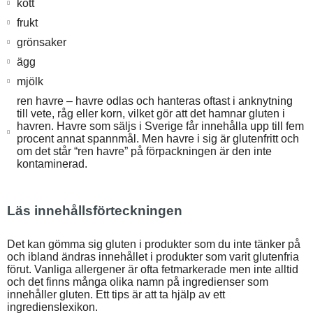
kött
frukt
grönsaker
ägg
mjölk
ren havre – havre odlas och hanteras oftast i anknytning
till vete, råg eller korn, vilket gör att det hamnar gluten i
havren. Havre som säljs i Sverige får innehålla upp till fem
procent annat spannmål. Men havre i sig är glutenfritt och
om det står “ren havre” på förpackningen är den inte
kontaminerad.
Läs innehållsförteckningen
Det kan gömma sig gluten i produkter som du inte tänker på
och ibland ändras innehållet i produkter som varit glutenfria
förut. Vanliga allergener är ofta fetmarkerade men inte alltid
och det finns många olika namn på ingredienser som
innehåller gluten. Ett tips är att ta hjälp av ett
ingredienslexikon.