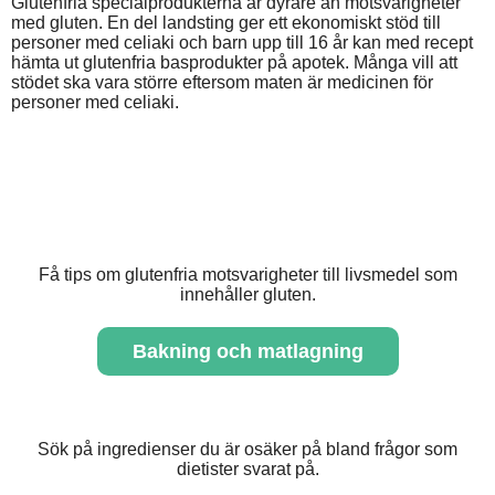
Glutenfria specialprodukterna är dyrare än motsvarigheter
med gluten. En del landsting ger ett ekonomiskt stöd till
personer med celiaki och barn upp till 16 år kan med recept
hämta ut glutenfria basprodukter på apotek. Många vill att
stödet ska vara större eftersom maten är medicinen för
personer med celiaki.
Få tips om glutenfria motsvarigheter till livsmedel som
innehåller gluten.
Bakning och matlagning
Sök på ingredienser du är osäker på bland frågor som
dietister svarat på.